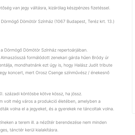
őség van jegy váltásra, kizárólag készpénzes fizetéssel.
Dörmögő Dömötör Színház (1067 Budapest, Teréz krt. 13.)
s a Dörmögő Dömötör Színház repertoárjában.
 Almaszósszá formálódott zenekari gárda hűen Bródy úr
entálja, mondhatnánk ezt úgy is, hogy Halász Judit tribute
 egy koncert, mert Orosz Csenge színművész / énekesnő
I. századi köntösbe kötve kössz, ha jössz.
 nem volt még város a produkció életében, amelyben a
k volna el a jegyeket, és a gyerekek ne táncoltak volna.
zíneken a terem ill. a nézőtér berendezése nem minden
es, tánctér kerül kialakításra.