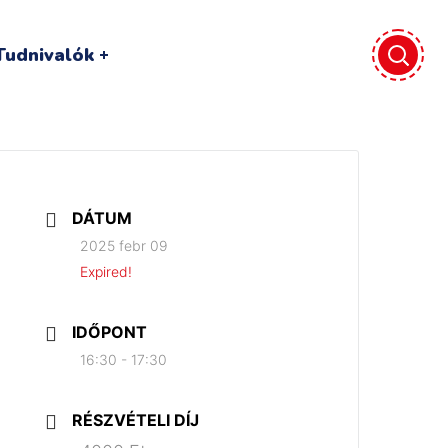
Tudnivalók
DÁTUM
2025 febr 09
Expired!
IDŐPONT
16:30 - 17:30
RÉSZVÉTELI DÍJ