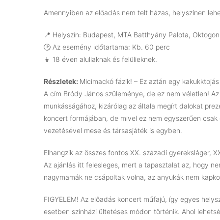
Amennyiben az előadás nem telt házas, helyszínen lehet
📍 Helyszín:
Budapest, MTA Batthyány Palota, Oktogon 
🕑 Az esemény időtartama: Kb. 60 perc
👦 18 éven aluliaknak és felülieknek.
Részletek:
Micimackó fázik! – Ez aztán egy kakukktojá
A cím Bródy János szüleménye, de ez nem véletlen! Az
munkásságához, kizárólag az általa megírt dalokat prez
koncert formájában, de mivel ez nem egyszerűen csak
vezetésével mese és társasjáték is egyben.
Elhangzik az összes fontos XX. századi gyereksláger, XX
Az ajánlás itt felesleges, mert a tapasztalat az, hogy
nagymamák ne csápoltak volna, az anyukák nem kapkodtá
FIGYELEM! Az előadás koncert műfajú, így egyes helys
esetben színházi ültetéses módon történik. Ahol lehetség