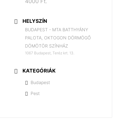
4000 Ft.
HELYSZÍN
BUDAPEST - MTA BATTHYÁNY
PALOTA, OKTOGON DÖRMÖGŐ
DÖMÖTÖR SZÍNHÁZ
1067 Budapest, Teréz krt. 13.
KATEGÓRIÁK
Budapest
Pest