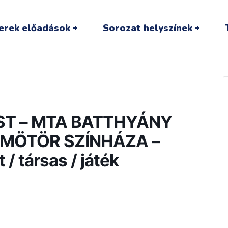
erek előadások
Sorozat helyszínek
EST – MTA BATTHYÁNY
MÖTÖR SZÍNHÁZA –
/ társas / játék