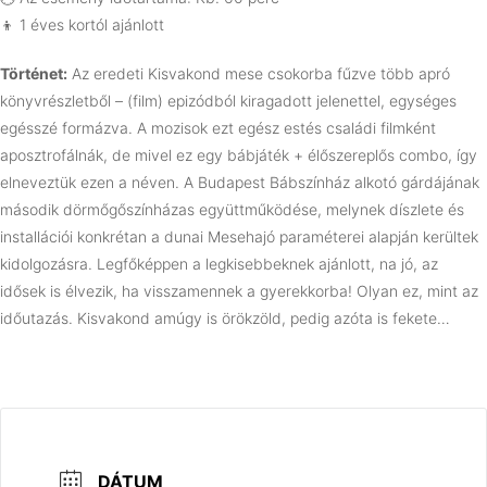
👦 1 éves kortól ajánlott
Történet:
Az eredeti Kisvakond mese csokorba fűzve több apró
könyvrészletből – (film) epizódból kiragadott jelenettel, egységes
egésszé formázva. A mozisok ezt egész estés családi filmként
aposztrofálnák, de mivel ez egy bábjáték + élőszereplős combo, így
elneveztük ezen a néven. A Budapest Bábszínház alkotó gárdájának
második dörmőgőszínházas együttműködése, melynek díszlete és
installációi konkrétan a dunai Mesehajó paraméterei alapján kerültek
kidolgozásra. Legfőképpen a legkisebbeknek ajánlott, na jó, az
idősek is élvezik, ha visszamennek a gyerekkorba! Olyan ez, mint az
időutazás. Kisvakond amúgy is örökzöld, pedig azóta is fekete…
DÁTUM