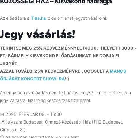
KÖZÖSSÉGI HÁZ – Kisvakond nadrágja
Az előadásra a
Tixa.hu
oldalon lehet jegyet vásárolni.
Jegy vásárlás!
TEKINTSE MEG 25% KEDVEZMÉNNYEL (4000.- HELYETT 3000.-
FT) BÁRMELY KISVAKOND ELŐADÁSUNKAT, NE DOBJA EL
JEGYÉT,
AZZAL TOVÁBBI 25% KEDVEZMÉNYRE JOGOSULT A
MANCS
ŐRJÁRAT KONCERT SHOW-RA
!
”)
Amennyiben az előadás nem telt házas, helyszínen lehetőség van
jegy váltásra, kizárólag készpénzes fizetéssel.
📅
2025. FEBRUÁR 08. – 16:00
📍Helyszín:
Budapest, Őrmező Közösségi Ház (1112 Budapest,
Cirmus u. 8.)
🕑 Az esemény időtartama: Kb. 60 perc