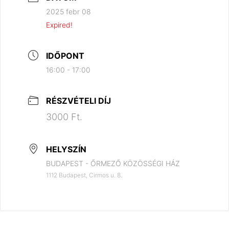
2025 febr 08
Expired!
IDŐPONT
16:00 - 17:00
RÉSZVÉTELI DÍJ
3000 Ft.
HELYSZÍN
BUDAPEST - ŐRMEZŐ KÖZÖSSÉGI HÁZ
1112 Budapest, Cirmos u. 8.