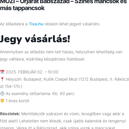
MOZI – Őrjárat Bábszázad – Színes mancsok és
más tappancsok
Az előadásra a
Tixa.hu
oldalon lehet jegyet vásárolni.
Jegy vásárlás!
Amennyiben az előadás nem telt házas, helyszínen lehetőség van
jegy váltásra, kizárólag készpénzes fizetéssel.
2025. FEBRUÁR 02. – 10:00
Helyszín: Budapest, Kultik Csepel Mozi (1212 Budapest, II. Rákóczi
út 154-170.)
Az esemény időtartama: Kb. 60 perc
1 éves kortól
Részletek:
Mentőakciók szárazon és vízen, levegőben vagy akár a
föld alatt! Lehetetlen nem létezik, csak újabb kalandok és tengernyi
izgalom. Végre itt a Bábszázad, akik színre viszik a mancsokat.