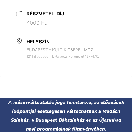
RÉSZVÉTELI DÍJ
4000 Ft.
HELYSZÍN
BUDAPEST - KULTIK CSEPEL MOZI
1211 Budapest, II. Rákóczi Ferenc út 154-170.
A műsorváltoztatás joga fenntartva, az előadások
időpontjai esetlegesen változhatnak a Madách
Színház, a Budapest Bábszínház és az Újszínház
havi programjainak függvényében.