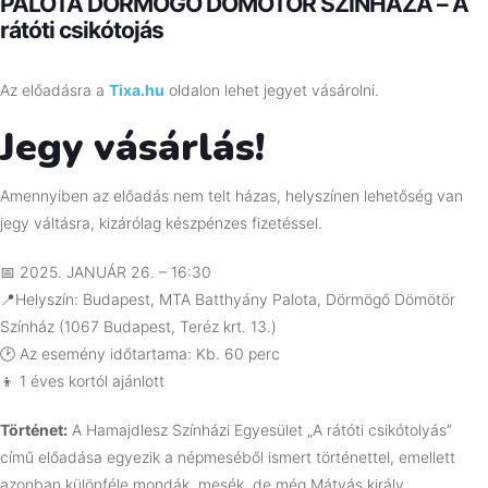
PALOTA DÖRMÖGŐ DÖMÖTÖR SZÍNHÁZA – A
rátóti csikótojás
Az előadásra a
Tixa.hu
oldalon lehet jegyet vásárolni.
Jegy vásárlás!
Amennyiben az előadás nem telt házas, helyszínen lehetőség van
jegy váltásra, kizárólag készpénzes fizetéssel.
📅
2025. JANUÁR 26. – 16:30
📍
Helyszín: Budapest, MTA Batthyány Palota, Dörmögő Dömötör
Színház (
1067 Budapest, Teréz krt. 13.
)
🕑 Az esemény időtartama: Kb. 60 perc
👦 1 éves kortól ajánlott
Történet:
A Hamajdlesz Színházi Egyesület „A rátóti csikótolyás”
című előadása egyezik a népmeséből ismert történettel, emellett
azonban különféle mondák, mesék, de még Mátyás király