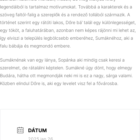
legendáiból is tartalmaz motívumokat. Továbbá a karakterek és a
szöveg faltól-falig a szereplők és a rendező tollából származik. A
történet szerint egy rátóti lakos, Dőre bá’ talál egy különlegességet,
egy tököt, a faluhatárában, azonban nem képes rájönni mi lehet az,
így elviszi a település legbölcsebb emberéhez, Sumáknéhoz, aki a
falu bábája és megmondó embere.
Sumáknénak van egy lánya, Sopánka aki mindig csak keresi a
szerelmet, de rátalálni képtelen. Sumákné úgy dönt, hogy elmegy
Budára, hátha ott megmondják neki mi is ez a nagy, sárga valami.
Közben elindul Dőre is, aki egy levelet visz fel a fővárosba.
DÁTUM
2025 jan 26