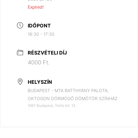
Expired!
IDŐPONT
16:30 - 17:30
RÉSZVÉTELI DÍJ
4000 Ft.
HELYSZÍN
BUDAPEST - MTA BATTHYÁNY PALOTA,
OKTOGON DÖRMÖGŐ DÖMÖTÖR SZÍNHÁZ
1067 Budapest, Teréz krt. 13.