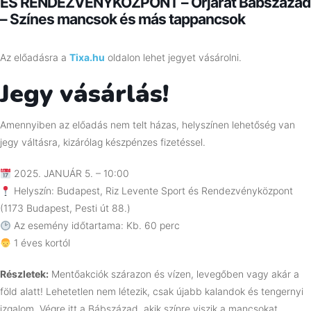
ÉS RENDEZVÉNYKÖZPONT – Őrjárat Bábszázad
– Színes mancsok és más tappancsok
Az előadásra a
Tixa.hu
oldalon lehet jegyet vásárolni.
Jegy vásárlás!
Amennyiben az előadás nem telt házas, helyszínen lehetőség van
jegy váltásra, kizárólag készpénzes fizetéssel.
2025. JANUÁR 5. – 10:00
Helyszín: Budapest, Riz Levente Sport és Rendezvényközpont
(1173 Budapest, Pesti út 88.)
Az esemény időtartama: Kb. 60 perc
1 éves kortól
Részletek:
Mentőakciók szárazon és vízen, levegőben vagy akár a
föld alatt! Lehetetlen nem létezik, csak újabb kalandok és tengernyi
izgalom. Végre itt a Bábszázad, akik színre viszik a mancsokat.