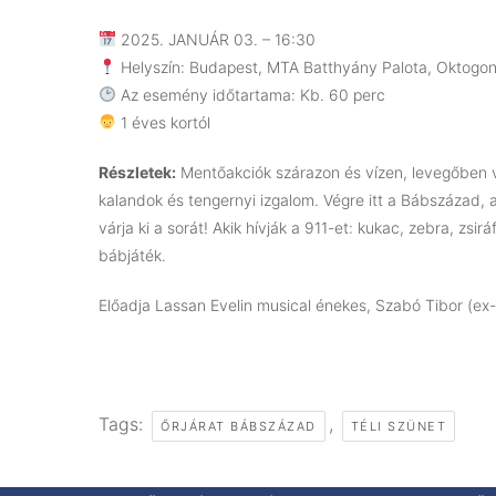
2025. JANUÁR 03. – 16:30
Helyszín: Budapest, MTA Batthyány Palota, Oktogon
Az esemény időtartama: Kb. 60 perc
1 éves kortól
Részletek:
Mentőakciók szárazon és vízen, levegőben va
kalandok és tengernyi izgalom. Végre itt a Bábszázad, 
várja ki a sorát! Akik hívják a 911-et: kukac, zebra, zsir
bábjáték.
Előadja Lassan Evelin musical énekes, Szabó Tibor (ex
Tags:
,
ŐRJÁRAT BÁBSZÁZAD
TÉLI SZÜNET