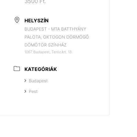
3500 Ft.
HELYSZÍN
BUDAPEST - MTA BATTHYÁNY
PALOTA, OKTOGON DÖRMÖGŐ
DÖMÖTÖR SZÍNHÁZ
1067 Budapest, Teréz krt. 13.
KATEGÓRIÁK
Budapest
Pest