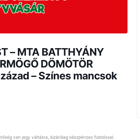
EST – MTA BATTHYÁNY
DÖRMÖGŐ DÖMÖTÖR
század – Színes mancsok
őség van jegy váltásra, kizárólag készpénzes fizetéssel.