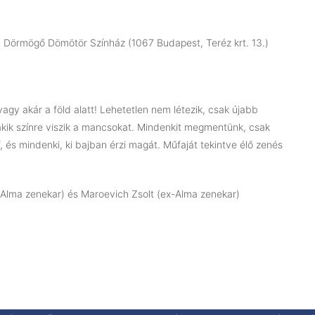
 Dörmögő Dömötör Színház (1067 Budapest, Teréz krt. 13.)
gy akár a föld alatt! Lehetetlen nem létezik, csak újabb
akik színre viszik a mancsokat. Mindenkit megmentünk, csak
áf, és mindenki, ki bajban érzi magát. Műfaját tekintve élő zenés
-Alma zenekar) és Maroevich Zsolt (ex-Alma zenekar)