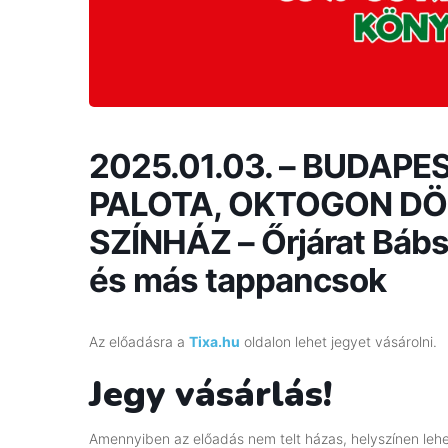
2025.01.03. – BUDAP
PALOTA, OKTOGON 
SZÍNHÁZ – Őrjárat Báb
és más tappancsok
Az előadásra a
Tixa.hu
oldalon lehet jegyet vásárolni.
Jegy vásárlás!
Amennyiben az előadás nem telt házas, helyszínen lehet