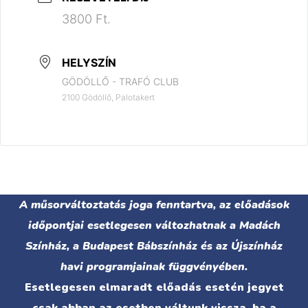
3800 Ft.
HELYSZÍN
GÖDÖLLŐ - TRAFÓ CLUB
2100 Gödöllő, Palotakert
A műsorváltoztatás joga fenntartva, az előadások
időpontjai esetlegesen változhatnak a Madách
Színház, a Budapest Bábszínház és az Újszínház
havi programjainak függvényében.
Esetlegesen elmaradt előadás esetén jegyet