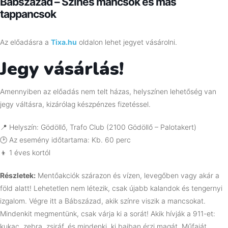
Bábszázad – Színes mancsok és más
tappancsok
Az előadásra a
Tixa.hu
oldalon lehet jegyet vásárolni.
Jegy vásárlás!
Amennyiben az előadás nem telt házas, helyszínen lehetőség van
jegy váltásra, kizárólag készpénzes fizetéssel.
📍 Helyszín: Gödöllő, Trafo Club (2100 Gödöllő – Palotakert)
🕑 Az esemény időtartama: Kb. 60 perc
👦 1 éves kortól
Részletek:
Mentőakciók szárazon és vízen, levegőben vagy akár a
föld alatt! Lehetetlen nem létezik, csak újabb kalandok és tengernyi
izgalom. Végre itt a Bábszázad, akik színre viszik a mancsokat.
Mindenkit megmentünk, csak várja ki a sorát! Akik hívják a 911-et:
kukac, zebra, zsiráf, és mindenki, ki bajban érzi magát. Műfaját