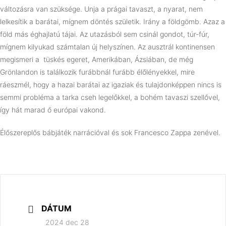
változásra van szüksége. Unja a prágai tavaszt, a nyarat, nem
lelkesítik a barátai, mígnem döntés születik. Irány a földgömb. Azaz a
föld más éghajlatú tájai. Az utazásból sem csinál gondot, túr-fúr,
mígnem kilyukad számtalan új helyszínen. Az ausztrál kontinensen
megismeri a tüskés egeret, Amerikában, Ázsiában, de még
Grönlandon is találkozik furábbnál furább élőlényekkel, mire
ráeszmél, hogy a hazai barátai az igaziak és tulajdonképpen nincs is
semmi probléma a tarka cseh legelőkkel, a bohém tavaszi szellővel,
így hát marad ő európai vakond.
Élőszereplős bábjáték narrációval és sok Francesco Zappa zenével.
DÁTUM
2024 dec 28