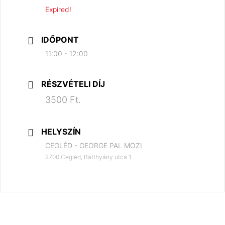
Expired!
IDŐPONT
11:00 - 12:00
RÉSZVÉTELI DÍJ
3500 Ft.
HELYSZÍN
CEGLÉD - GEORGE PAL MOZI
2700 Cegléd, Batthyány utca 1.