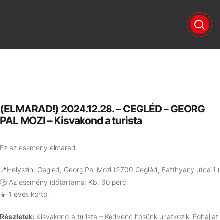
(ELMARAD!) 2024.12.28. – CEGLÉD – GEORG
PAL MOZI – Kisvakond a turista
Ez az esemény elmarad.
📍Helyszín: Cegléd, Georg Pal Mozi (2700 Cegléd, Batthyány utca 1.)
🕑 Az esemény időtartama: Kb. 60 perc
👦 1 éves kortól
Részletek:
Kisvakond a turista – Kedvenc hősünk unatkozik. Éghajlat