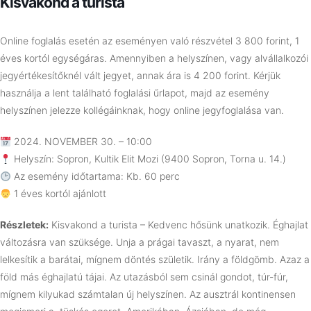
Kisvakond a turista
Online foglalás esetén az eseményen való részvétel 3 800 forint, 1
éves kortól egységáras. Amennyiben a helyszínen, vagy alvállalkozói
jegyértékesítőknél vált jegyet, annak ára is 4 200 forint. Kérjük
használja a lent található foglalási űrlapot, majd az esemény
helyszínen jelezze kollégáinknak, hogy online jegyfoglalása van.
2024. NOVEMBER 30. – 10:00
Helyszín: Sopron, Kultik Elit Mozi (9400 Sopron, Torna u. 14.)
Az esemény időtartama: Kb. 60 perc
1 éves kortól ajánlott
Részletek:
Kisvakond a turista – Kedvenc hősünk unatkozik. Éghajlat
változásra van szüksége. Unja a prágai tavaszt, a nyarat, nem
lelkesítik a barátai, mígnem döntés születik. Irány a földgömb. Azaz a
föld más éghajlatú tájai. Az utazásból sem csinál gondot, túr-fúr,
mígnem kilyukad számtalan új helyszínen. Az ausztrál kontinensen