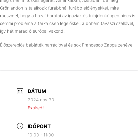
megismeri a tüskés egeret, Amerikában, Ázsiában, de még
Grönlandon is találkozik furábbnál furább élőlényekkel, mire
ráeszmél, hogy a hazai barátai az igaziak és tulajdonképpen nincs is
semmi probléma a tarka cseh legelőkkel, a bohém tavaszi szellővel,
így hát marad ő európai vakond.
Élőszereplős bábjáték narrációval és sok Francesco Zappa zenével.
DÁTUM
2024 nov 30
Expired!
IDŐPONT
10:00 - 11:00