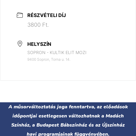
RÉSZVÉTELI DÍJ
3800 Ft.
HELYSZÍN
SOPRON - KULTIK ELIT MOZI
9400 Sopron, Torna u. 14.
A műsorváltoztatás joga fenntartva, az előadások
időpontjai esetlegesen változhatnak a Madách
Színház, a Budapest Bábszínház és az Újszínház
havi programjainak függvényében.