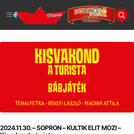
2024.11.30. – SOPRON – KULTIK ELIT MOZI –