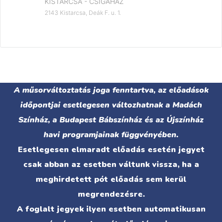
KISTARCSA - CSIGAHÁZ
2143 Kistarcsa, Deák F. u. 1.
A műsorváltoztatás joga fenntartva, az előadások
időpontjai esetlegesen változhatnak a Madách
Színház, a Budapest Bábszínház és az Újszínház
havi programjainak függvényében.
Esetlegesen elmaradt előadás esetén jegyet
csak abban az esetben váltunk vissza, ha a
meghirdetett pót előadás sem kerül
megrendezésre.
A foglalt jegyek ilyen esetben automatikusan