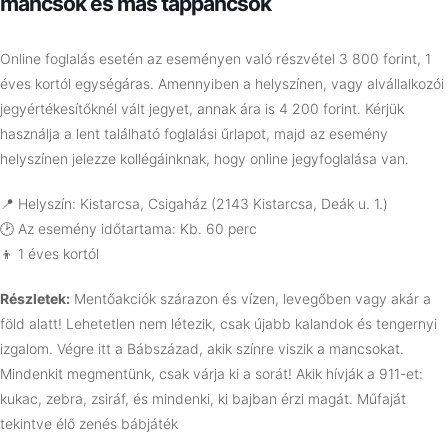
mancsok és más tappancsok
Online foglalás esetén az eseményen való részvétel 3 800 forint, 1
éves kortól egységáras. Amennyiben a helyszínen, vagy alvállalkozói
jegyértékesítőknél vált jegyet, annak ára is 4 200 forint. Kérjük
használja a lent található foglalási űrlapot, majd az esemény
helyszínen jelezze kollégáinknak, hogy online jegyfoglalása van.
📍 Helyszín: Kistarcsa, Csigaház (2143 Kistarcsa, Deák u. 1.)
🕑 Az esemény időtartama: Kb. 60 perc
👦 1 éves kortól
Részletek:
Mentőakciók szárazon és vízen, levegőben vagy akár a
föld alatt! Lehetetlen nem létezik, csak újabb kalandok és tengernyi
izgalom. Végre itt a Bábszázad, akik színre viszik a mancsokat.
Mindenkit megmentünk, csak várja ki a sorát! Akik hívják a 911-et:
kukac, zebra, zsiráf, és mindenki, ki bajban érzi magát. Műfaját
tekintve élő zenés bábjáték