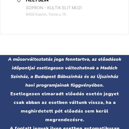
SOPRON - KULTIK ELIT MOZI
9400 Sopron, Torna u. 14.
A műsorváltoztatás joga fenntartva, az előadások
időpontjai esetlegesen változhatnak a Madách
Színház, a Budapest Bábszínház és az Újszínház
havi programjainak függvényében.
Esetlegesen elmaradt előadás esetén jegyet
csak abban az esetben váltunk vissza, ha a
meghirdetett pót előadás sem kerül
megrendezésre.
A foglalt jegyek ilyen esetben automatikusan