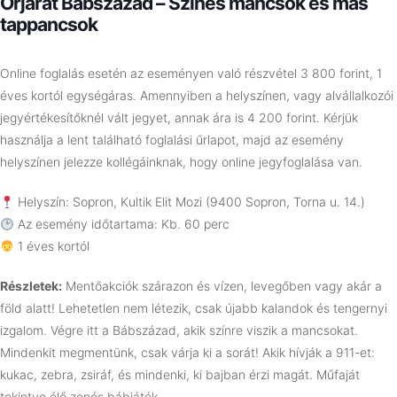
Őrjárat Bábszázad – Színes mancsok és más
tappancsok
Online foglalás esetén az eseményen való részvétel 3 800 forint, 1
éves kortól egységáras. Amennyiben a helyszínen, vagy alvállalkozói
jegyértékesítőknél vált jegyet, annak ára is 4 200 forint. Kérjük
használja a lent található foglalási űrlapot, majd az esemény
helyszínen jelezze kollégáinknak, hogy online jegyfoglalása van.
Helyszín: Sopron, Kultik Elit Mozi (9400 Sopron, Torna u. 14.)
Az esemény időtartama: Kb. 60 perc
1 éves kortól
Részletek:
Mentőakciók szárazon és vízen, levegőben vagy akár a
föld alatt! Lehetetlen nem létezik, csak újabb kalandok és tengernyi
izgalom. Végre itt a Bábszázad, akik színre viszik a mancsokat.
Mindenkit megmentünk, csak várja ki a sorát! Akik hívják a 911-et:
kukac, zebra, zsiráf, és mindenki, ki bajban érzi magát. Műfaját
tekintve élő zenés bábjáték