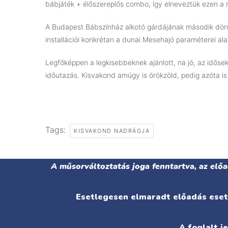
bábjáték + élőszereplős combo, így elneveztük ezen a 
A Budapest Bábszínház alkotó gárdájának második dör
installációi konkrétan a dunai Mesehajó paraméterei ala
Legfőképpen a legkisebbeknek ajánlott, na jó, az időse
időutazás. Kisvakond amúgy is örökzöld, pedig azóta i
Tags:
KISVAKOND NADRÁGJA
A műsorváltoztatás joga fenntartva, az elő
Esetlegesen elmaradt előadás eseté
A foglalt j