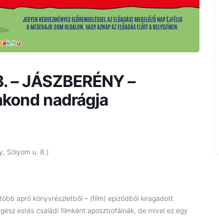
3. – JÁSZBERÉNY –
kond nadrágja
, Sólyom u. 8.)
bb apró könyvrészletből – (film) epizódból kiragadott
gész estés családi filmként aposztrofálnák, de mivel ez egy