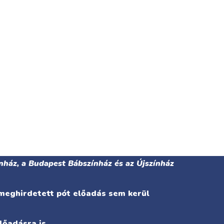
nház, a Budapest Bábszínház és az Újszínház
 meghirdetett pót előadás sem kerül
lőadásra is.