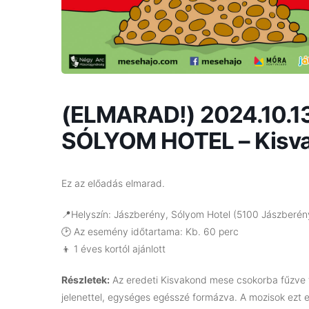
(ELMARAD!) 2024.10.1
SÓLYOM HOTEL – Kisva
Ez az előadás elmarad.
📍Helyszín: Jászberény, Sólyom Hotel (5100 Jászberény
🕑 Az esemény időtartama: Kb. 60 perc
👦 1 éves kortól ajánlott
Részletek:
Az eredeti Kisvakond mese csokorba fűzve tö
jelenettel, egységes egésszé formázva. A mozisok ezt e