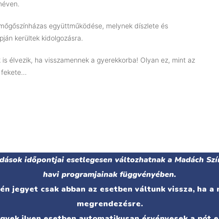
néven.
mőgőszínházas együttműködése, melynek díszlete és
pján kerültek kidolgozásra.
k is élvezik, ha visszamennek a gyerekkorba! Olyan ez, mint az
s fekete…
adások időpontjai esetlegesen változhatnak a Madách Szí
havi programjainak függvényében.
n jegyet csak abban az esetben váltunk vissza, ha a
megrendezésre.
egyek ilyen esetben automatikusan érvényesek a pót e