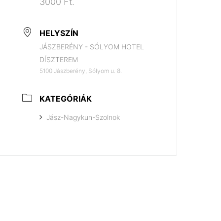
3000 Ft.
HELYSZÍN
JÁSZBERÉNY - SÓLYOM HOTEL
DÍSZTEREM
5100 Jászberény, Sólyom u. 8.
KATEGÓRIÁK
Jász-Nagykun-Szolnok