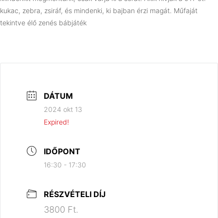
kukac, zebra, zsiráf, és mindenki, ki bajban érzi magát. Műfaját
tekintve élő zenés bábjáték
DÁTUM
2024 okt 13
Expired!
IDŐPONT
16:30 - 17:30
RÉSZVÉTELI DÍJ
3800 Ft.