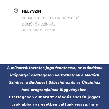
HELYSZÍN
BUDAPEST - OKTOGON DÖRMÖGŐ
DÖMÖTÖR SZÍNHÁZ
1067 Budapest, Teréz krt. 13.
A műsorváltoztatás joga fenntartva, az előadások
időpontjai esetlegesen változhatnak a Madách
Színház, a Budapest Bábszínház és az Újszínház
havi programjainak függvényében.
Esetlegesen elmaradt előadás esetén jegyet
csak abban az esetben váltunk vissza, ha a