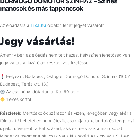
DÖRMÖGŐ DÖMÖTÖR SZÍNHÁZ – Színes
mancsok és más tappancsok
Az előadásra a
Tixa.hu
oldalon lehet jegyet vásárolni.
Jegy vásárlás!
Amennyiben az előadás nem telt házas, helyszínen lehetőség van
jegy váltásra, kizárólag készpénzes fizetéssel.
Helyszín: Budapest, Oktogon Dörmögő Dömötör Színház (1067
Budapest, Teréz krt. 13.)
Az esemény időtartama: Kb. 60 perc
1 éves kortól
Részletek:
Mentőakciók szárazon és vízen, levegőben vagy akár a
föld alatt! Lehetetlen nem létezik, csak újabb kalandok és tengernyi
izgalom. Végre itt a Bábszázad, akik színre viszik a mancsokat.
Mindenkit megmentünk, csak várja ki a sorát! Akik hívják a 911-et: