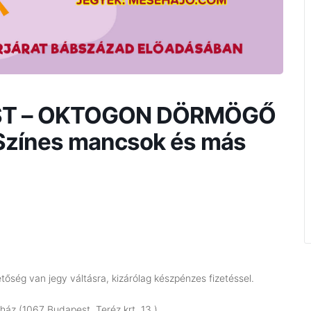
PEST – OKTOGON DÖRMÖGŐ
zínes mancsok és más
őség van jegy váltásra, kizárólag készpénzes fizetéssel.
áz (1067 Budapest, Teréz krt. 13.)