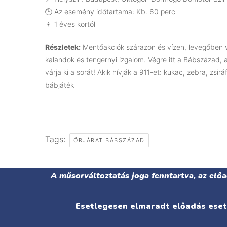
🕑 Az esemény időtartama: Kb. 60 perc
👦 1 éves kortól
Részletek:
Mentőakciók szárazon és vízen, levegőben va
kalandok és tengernyi izgalom. Végre itt a Bábszázad, 
várja ki a sorát! Akik hívják a 911-et: kukac, zebra, zsir
bábjáték
Tags:
ŐRJÁRAT BÁBSZÁZAD
A műsorváltoztatás joga fenntartva, az elő
Esetlegesen elmaradt előadás eseté