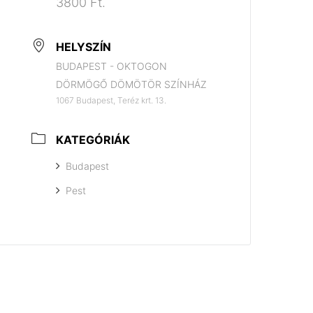
3800 Ft.
HELYSZÍN
BUDAPEST - OKTOGON
DÖRMÖGŐ DÖMÖTÖR SZÍNHÁZ
1067 Budapest, Teréz krt. 13.
KATEGÓRIÁK
Budapest
Pest