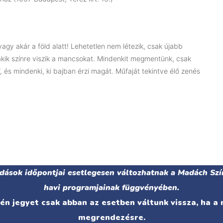
gy akár a föld alatt! Lehetetlen nem létezik, csak újabb
akik színre viszik a mancsokat. Mindenkit megmentünk, csak
áf, és mindenki, ki bajban érzi magát. Műfaját tekintve élő zenés
adások időpontjai esetlegesen változhatnak a Madách Szí
havi programjainak függvényében.
n jegyet csak abban az esetben váltunk vissza, ha a
megrendezésre.