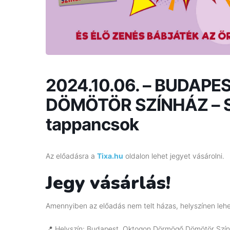
2024.10.06. – BUDA
DÖMÖTÖR SZÍNHÁZ – S
tappancsok
Az előadásra a
Tixa.hu
oldalon lehet jegyet vásárolni.
Jegy vásárlás!
Amennyiben az előadás nem telt házas, helyszínen lehet
📍 Helyszín: Budapest, Oktogon Dörmögő Dömötör Szính