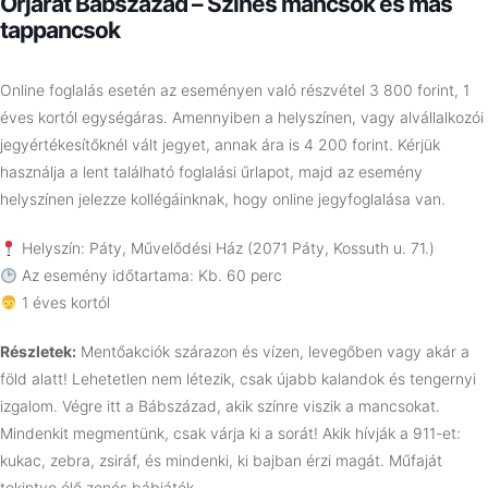
Őrjárat Bábszázad – Színes mancsok és más
tappancsok
Online foglalás esetén az eseményen való részvétel 3 800 forint, 1
éves kortól egységáras. Amennyiben a helyszínen, vagy alvállalkozói
jegyértékesítőknél vált jegyet, annak ára is 4 200 forint. Kérjük
használja a lent található foglalási űrlapot, majd az esemény
helyszínen jelezze kollégáinknak, hogy online jegyfoglalása van.
Helyszín: Páty, Művelődési Ház (2071 Páty, Kossuth u. 71.)
Az esemény időtartama: Kb. 60 perc
1 éves kortól
Részletek:
Mentőakciók szárazon és vízen, levegőben vagy akár a
föld alatt! Lehetetlen nem létezik, csak újabb kalandok és tengernyi
izgalom. Végre itt a Bábszázad, akik színre viszik a mancsokat.
Mindenkit megmentünk, csak várja ki a sorát! Akik hívják a 911-et:
kukac, zebra, zsiráf, és mindenki, ki bajban érzi magát. Műfaját
tekintve élő zenés bábjáték