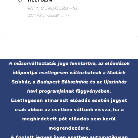
PÁTY, MŰVELŐDÉSI HÁZ
2071 Páty, Kossuth u. 77.
A műsorváltoztatás joga fenntartva, az előadások
időpontjai esetlegesen változhatnak a Madách
Színház, a Budapest Bábszínház és az Újszínház
havi programjainak függvényében.
Esetlegesen elmaradt előadás esetén jegyet
csak abban az esetben váltunk vissza, ha a
meghirdetett pót előadás sem kerül
megrendezésre.
A foglalt jegyek ilyen esetben automatikusan