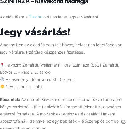
SZÍNHÁZA – Kisvakond nadrágja
Az előadásra a
Tixa.hu
oldalon lehet jegyet vásárolni.
Jegy vásárlás!
Amennyiben az előadás nem telt házas, helyszínen lehetőség van
jegy váltásra, kizárólag készpénzes fizetéssel.
Helyszín: Zamárdi, Wellamarin Hotel Színháza (8621 Zamárdi,
Eötvös u. – Kiss E. u. sarok)
Az esemény időtartama: Kb. 60 perc
1 éves kortól ajánlott
Részletek:
Az eredeti Kisvakond mese csokorba fűzve több apró
könyvrészletből – (film) epizódból kiragadott jelenettel, egységes
egésszé formázva. A mozisok ezt egész estés családi filmként
aposztrofálnák, de mivel ez egy bábjáték + élőszereplős combo, így
elneveztük ezen a néven.