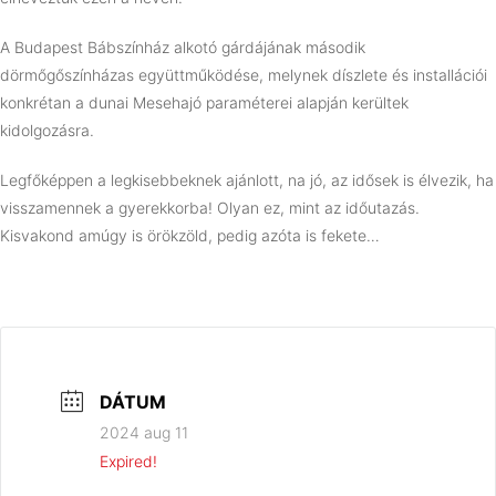
A Budapest Bábszínház alkotó gárdájának második
dörmőgőszínházas együttműködése, melynek díszlete és installációi
konkrétan a dunai Mesehajó paraméterei alapján kerültek
kidolgozásra.
Legfőképpen a legkisebbeknek ajánlott, na jó, az idősek is élvezik, ha
visszamennek a gyerekkorba! Olyan ez, mint az időutazás.
Kisvakond amúgy is örökzöld, pedig azóta is fekete…
DÁTUM
2024 aug 11
Expired!