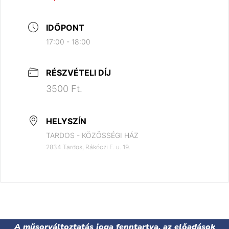
IDŐPONT
17:00 - 18:00
RÉSZVÉTELI DÍJ
3500 Ft.
HELYSZÍN
TARDOS - KÖZÖSSÉGI HÁZ
2834 Tardos, Rákóczi F. u. 19.
A műsorváltoztatás joga fenntartva, az előadások