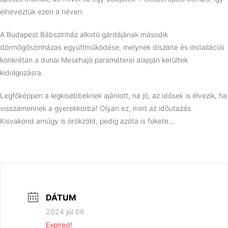
elneveztük ezen a néven.
A Budapest Bábszínház alkotó gárdájának második
dörmőgőszínházas együttműködése, melynek díszlete és installációi
konkrétan a dunai Mesehajó paraméterei alapján kerültek
kidolgozásra.
Legfőképpen a legkisebbeknek ajánlott, na jó, az idősek is élvezik, ha
visszamennek a gyerekkorba! Olyan ez, mint az időutazás.
Kisvakond amúgy is örökzöld, pedig azóta is fekete…
DÁTUM
2024 júl 06
Expired!