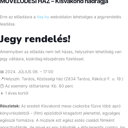
MŰVELŐDÉSI HÁZ – Kisvakond nadrágja
Erre az előadásra a
tixa.hu
weboldalon lehetséges a jegyrendelés
leadása.
Jegy rendelés!
Amennyiben az előadás nem telt házas, helyszínen lehetőség van
jegy váltásra, kizárólag készpénzes fizetéssel.
📅
2024. JÚLIUS 06. – 17:00
📍Helyszín: Tardos, Közösségi ház (2834 Tardos, Rákóczi F. u. 19.)
🕑 Az esemény időtartama: Kb. 60 perc
👦 1 éves kortól
Részletek:
Az eredeti Kisvakond mese csokorba fűzve több apró
könyvrészletből – (film) epizódból kiragadott jelenettel, egységes
egésszé formázva. A mozisok ezt egész estés családi filmként
aposztrofálnák, de mivel ez egy bábjáték + élőszereplős combo, így