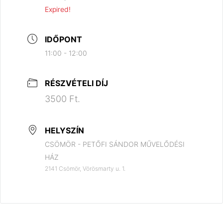
Expired!
IDŐPONT
11:00 - 12:00
RÉSZVÉTELI DÍJ
3500 Ft.
HELYSZÍN
CSÖMÖR - PETŐFI SÁNDOR MŰVELŐDÉSI
HÁZ
2141 Csömör, Vörösmarty u. 1.