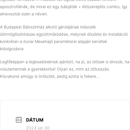
aposztrofálnák, de mivel ez egy bábjáték + élőszereplős combo, így
elneveztük ezen a néven.
A Budapest Bábszínház alkotó gárdájának második
dörmőgőszínházas együttműködése, melynek díszlete és installációi
konkrétan a dunai Mesehajó paraméterei alapján kerültek
kidolgozásra.
Legfőképpen a legkisebbeknek ajánlott, na jó, az idősek is élvezik, ha
visszamennek a gyerekkorba! Olyan ez, mint az időutazás.
Kisvakond amúgy is örökzöld, pedig azóta is fekete…
DÁTUM
2024 jún 30