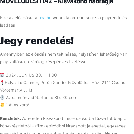
MŰVELŐDÉSI HÁZ – Kisvakond nadrágja
Erre az előadásra a
tixa.hu
weboldalon lehetséges a jegyrendelés
leadása.
Jegy rendelés!
Amennyiben az előadás nem telt házas, helyszínen lehetőség van
jegy váltásra, kizárólag készpénzes fizetéssel.
2024. JÚNIUS 30. – 11:00
Helyszín: Csömör, Petőfi Sándor Művelődési Ház (2141 Csömör,
Vörösmarty u. 1.)
Az esemény időtartama: Kb. 60 perc
1 éves kortól
Részletek:
Az eredeti Kisvakond mese csokorba fűzve több apró
könyvrészletből – (film) epizódból kiragadott jelenettel, egységes
egésszé formázva. A mozisok ezt egész estés családi filmként