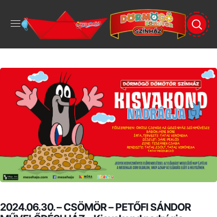
2024.06.30. – CSÖMÖR – PETŐFI SÁNDOR