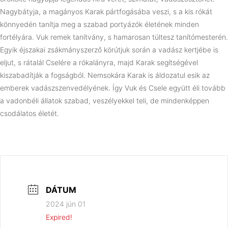
Nagybátyja, a magányos Karak pártfogásába veszi, s a kis rókát
könnyedén tanítja meg a szabad portyázók életének minden
fortélyára. Vuk remek tanítvány, s hamarosan túltesz tanítómesterén.
Egyik éjszakai zsákmányszerző körútjuk során a vadász kertjébe is
eljut, s rátalál Cselére a rókalányra, majd Karak segítségével
kiszabadítják a fogságból. Nemsokára Karak is áldozatul esik az
emberek vadászszenvedélyének. Így Vuk és Csele együtt éli tovább
a vadonbéli állatok szabad, veszélyekkel teli, de mindenképpen
csodálatos életét.
DÁTUM
2024 jún 01
Expired!