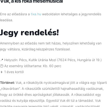
Vuk, a kis róka mesemusical
Erre az előadásra a
tixa.hu
weboldalon lehetséges a jegyrendelés
leadása.
Jegy rendelés!
Amennyiben az előadás nem telt házas, helyszínen lehetőség van
jegy váltásra, kizárólag készpénzes fizetéssel.
📍
Helyszín: Pécs, Kultik Uránia Mozi (7624 Pécs, Hungária út 19.)
🕑
Az esemény időtartama: Kb. 60 perc
👦
1 éves kortól
Történet:
Vuk, a rókakölyök nyolcadmagával jött a világra egy tóparti
„rókavárban”. A rókaszülők szürkülettől hajnalhasadtáig vadásznak,
hogy az örökké éhes apróságokat jóllakassák. A rókacsaládot egy
vadász és kutyája elpusztítja. Egyedül Vuk éli túl a támadást. Vuk
örökölte nagyapja legendás hírű vérét, szimatát, vadászösztönét.