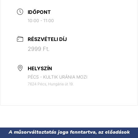
IDŐPONT
10:00 - 11:00
RÉSZVÉTELI DÍJ
2999 Ft.
HELYSZÍN
PÉCS - KULTIK URÁNIA MOZI
7624 Pécs, Hungária út 19.
A műsorváltoztatás joga fenntartva, az előadások