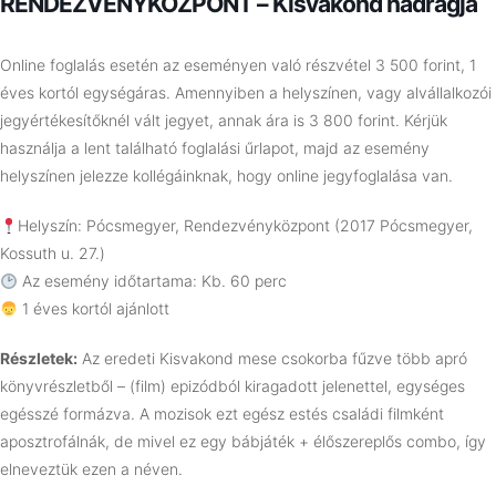
RENDEZVÉNYKÖZPONT – Kisvakond nadrágja
Online foglalás esetén az eseményen való részvétel 3 500 forint, 1
éves kortól egységáras. Amennyiben a helyszínen, vagy alvállalkozói
jegyértékesítőknél vált jegyet, annak ára is 3 800 forint. Kérjük
használja a lent található foglalási űrlapot, majd az esemény
helyszínen jelezze kollégáinknak, hogy online jegyfoglalása van.
Helyszín: Pócsmegyer, Rendezvényközpont (2017 Pócsmegyer,
Kossuth u. 27.)
Az esemény időtartama: Kb. 60 perc
1 éves kortól ajánlott
Részletek:
Az eredeti Kisvakond mese csokorba fűzve több apró
könyvrészletből – (film) epizódból kiragadott jelenettel, egységes
egésszé formázva. A mozisok ezt egész estés családi filmként
aposztrofálnák, de mivel ez egy bábjáték + élőszereplős combo, így
elneveztük ezen a néven.