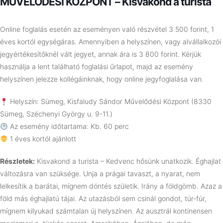
MŰVELŐDÉSI KÖZPONT – Kisvakond a turista
Online foglalás esetén az eseményen való részvétel 3 500 forint, 1
éves kortól egységáras. Amennyiben a helyszínen, vagy alvállalkozói
jegyértékesítőknél vált jegyet, annak ára is 3 800 forint. Kérjük
használja a lent található foglalási űrlapot, majd az esemény
helyszínen jelezze kollégáinknak, hogy online jegyfoglalása van.
Helyszín: Sümeg, Kisfaludy Sándor Művelődési Központ (8330
Sümeg, Széchenyi György u. 9-11.)
Az esemény időtartama: Kb. 60 perc
1 éves kortól ajánlott
Részletek:
Kisvakond a turista – Kedvenc hősünk unatkozik. Éghajlat
változásra van szüksége. Unja a prágai tavaszt, a nyarat, nem
lelkesítik a barátai, mígnem döntés születik. Irány a földgömb. Azaz a
föld más éghajlatú tájai. Az utazásból sem csinál gondot, túr-fúr,
mígnem kilyukad számtalan új helyszínen. Az ausztrál kontinensen