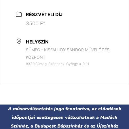
RÉSZVÉTELI DÍJ
3500 Ft.
HELYSZÍN
SÜMEG - KISFALUDY SÁNDOR MŰVELŐDÉSI
KÖZPONT
8330 Sümeg, Széchenyi György u. 9-11.
A műsorváltoztatás joga fenntartva, az előadások
időpontjai esetlegesen változhatnak a Madách
Színház, a Budapest Bábszínház és az Újszínház