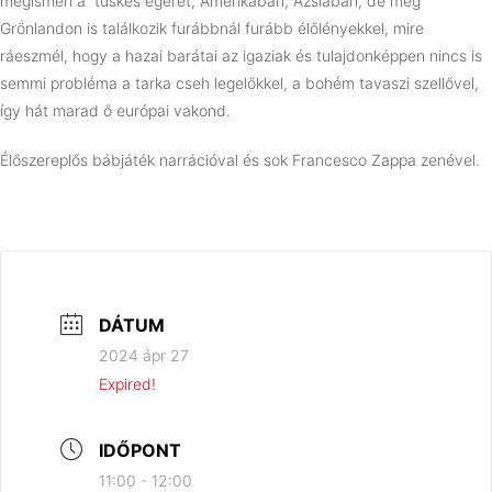
megismeri a tüskés egeret, Amerikában, Ázsiában, de még
Grönlandon is találkozik furábbnál furább élőlényekkel, mire
ráeszmél, hogy a hazai barátai az igaziak és tulajdonképpen nincs is
semmi probléma a tarka cseh legelőkkel, a bohém tavaszi szellővel,
így hát marad ő európai vakond.
Élőszereplős bábjáték narrációval és sok Francesco Zappa zenével.
DÁTUM
2024 ápr 27
Expired!
IDŐPONT
11:00 - 12:00