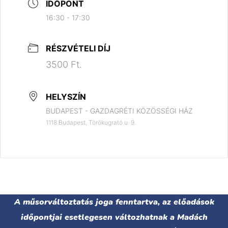
IDŐPONT
16:30 - 17:30
RÉSZVÉTELI DÍJ
3500 Ft.
HELYSZÍN
BUDAPEST - GAZDAGRÉTI KÖZÖSSÉGI HÁZ
1118 Budapest, Törökugrató u. 9.
A műsorváltoztatás joga fenntartva, az előadások
időpontjai esetlegesen változhatnak a Madách