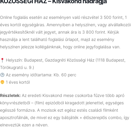
KÖZÖSSÉGI HÁZ – Kisvakond nadrágja
Online foglalás esetén az eseményen való részvétel 3 500 forint, 1
éves kortól egységáras. Amennyiben a helyszínen, vagy alvállalkozói
jegyértékesítőknél vált jegyet, annak ára is 3 800 forint. Kérjük
használja a lent található foglalási űrlapot, majd az esemény
helyszínen jelezze kollégáinknak, hogy online jegyfoglalása van.
Helyszín: Budapest, Gazdagréti Közösségi Ház (1118 Budapest,
Törökugrató u. 9.)
Az esemény időtartama: Kb. 60 perc
1 éves kortól
Részletek:
Az eredeti Kisvakond mese csokorba fűzve több apró
könyvrészletből – (film) epizódból kiragadott jelenettel, egységes
egésszé formázva. A mozisok ezt egész estés családi filmként
aposztrofálnák, de mivel ez egy bábjáték + élőszereplős combo, így
elneveztük ezen a néven.