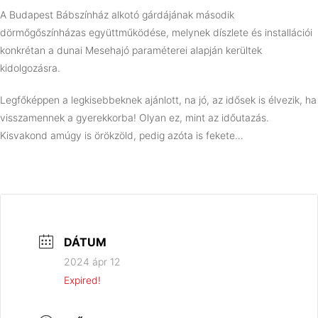
A Budapest Bábszínház alkotó gárdájának második
dörmőgőszínházas együttműködése, melynek díszlete és installációi
konkrétan a dunai Mesehajó paraméterei alapján kerültek
kidolgozásra.
Legfőképpen a legkisebbeknek ajánlott, na jó, az idősek is élvezik, ha
visszamennek a gyerekkorba! Olyan ez, mint az időutazás.
Kisvakond amúgy is örökzöld, pedig azóta is fekete…
DÁTUM
2024 ápr 12
Expired!