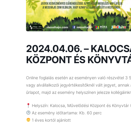
2024.04.06. – KALOC
KÖZPONT ÉS KÖNYVTÁR 
Online foglalás esetén az eseményen való részvétel 3 5
vagy alvállalkozói jegyértékesítőknél vált jegyet, annak á
űrlapot, majd az esemény helyszínen jelezze kollégáinkn
Helyszín: Kalocsa, Művelődési Központ és Könyvtár (
Az esemény időtartama: Kb. 60 perc
1 éves kortól ajánlott