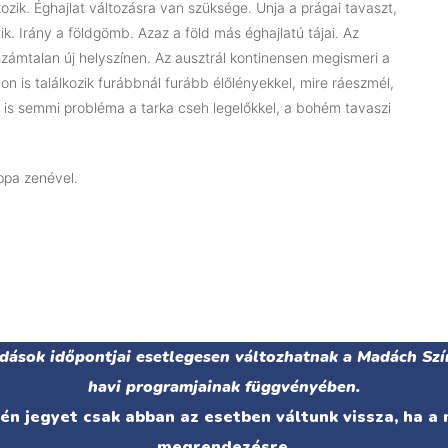
zik. Éghajlat változásra van szüksége. Unja a prágai tavaszt,
ik. Irány a földgömb. Azaz a föld más éghajlatú tájai. Az
számtalan új helyszínen. Az ausztrál kontinensen megismeri a
 is találkozik furábbnál furább élőlényekkel, mire ráeszmél,
s is semmi probléma a tarka cseh legelőkkel, a bohém tavaszi
ppa zenével.
adások időpontjai esetlegesen változhatnak a Madách Szí
havi programjainak függvényében.
n jegyet csak abban az esetben váltunk vissza, ha a
megrendezésre.