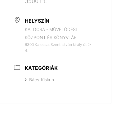
3500 Ft.
HELYSZÍN
KALOCSA - MŰVELŐDÉSI
KÖZPONT ÉS KÖNYVTÁR
6300 Kalocsa, Szent István király út 2-
4.
KATEGÓRIÁK
Bács-Kiskun