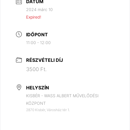
DÁTUM
2024 márc 10
Expired!
IDŐPONT
11:00 - 12:00
RÉSZVÉTELI DÍJ
3500 Ft.
HELYSZÍN
KISBÉR - WASS ALBERT MŰVELŐDÉSI
KÖZPONT
2870 Kisbér, Városház tér 1.