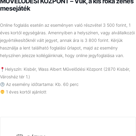
MŰVELŐDÉSI KÖZPONT – Vuk, a kis róka zenés
mesejáték
Online foglalás esetén az eseményen való részvétel 3 500 forint, 1
éves kortól egységáras. Amennyiben a helyszínen, vagy alvállalkozói
jegyértékesítőknél vált jegyet, annak ára is 3 800 forint. Kérjük
használja a lent található foglalási űrlapot, majd az esemény
helyszínen jelezze kollégáinknak, hogy online jegyfoglalása van.
Helyszín: Kisbér, Wass Albert Művelődési Központ (2870 Kisbér,
Városház tér 1.)
Az esemény időtartama: Kb. 60 perc
1 éves kortól ajánlott