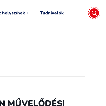
 helyszínek
Tudnivalók
KIN MŰVELŐDÉSI