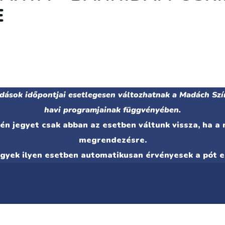
E
adások időpontjai esetlegesen változhatnak a Madách Szí
havi programjainak függvényében.
n jegyet csak abban az esetben váltunk vissza, ha a
megrendezésre.
egyek ilyen esetben automatikusan érvényesek a pót e