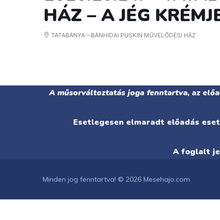
HÁZ – A JÉG KRÉMJ
TATABÁNYA – BÁNHIDAI PUSKIN MŰVELŐDÉSI HÁZ
A műsorváltoztatás joga fenntartva, az elő
Esetlegesen elmaradt előadás eseté
A foglalt j
Minden jog fenntartva! © 2026 Mesehajo.com