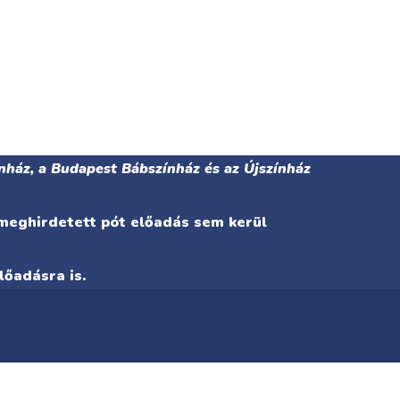
nház, a Budapest Bábszínház és az Újszínház
 meghirdetett pót előadás sem kerül
lőadásra is.