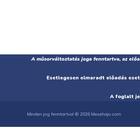
A műsorváltoztatás joga fenntartva, az elő
Esetlegesen elmaradt előadás eseté
A foglalt j
Minden jog fenntartva! © 2026 Mesehajo.com