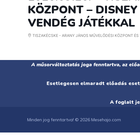
KÖZPONT – DISNE
VENDÉG JÁTÉKKAL
TISZAKÉCSKE - ARANY JÁNOS MŰVELŐDÉSI KÖZPONT ÉS
A műsorváltoztatás joga fenntartva, az elő
Esetlegesen elmaradt előadás eseté
A foglalt j
Minden jog fenntartva! © 2026 Mesehajo.com