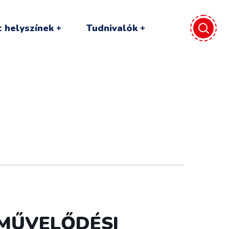
 helyszínek
Tudnivalók
S MŰVELŐDÉSI