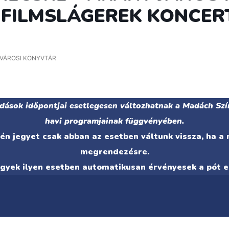
Y FILMSLÁGEREK KONCE
 VÁROSI KÖNYVTÁR
adások időpontjai esetlegesen változhatnak a Madách Szí
havi programjainak függvényében.
n jegyet csak abban az esetben váltunk vissza, ha a
megrendezésre.
egyek ilyen esetben automatikusan érvényesek a pót e