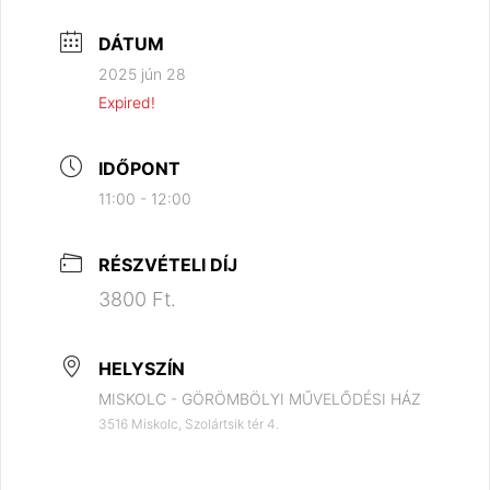
DÁTUM
2025 jún 28
Expired!
IDŐPONT
11:00 - 12:00
RÉSZVÉTELI DÍJ
3800 Ft.
HELYSZÍN
MISKOLC - GÖRÖMBÖLYI MŰVELŐDÉSI HÁZ
3516 Miskolc, Szolártsik tér 4.