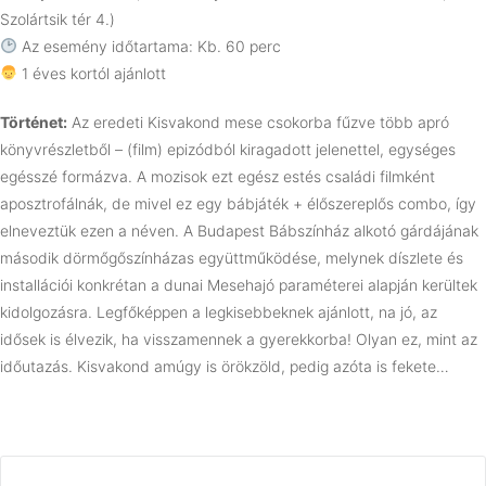
Szolártsik tér 4.)
Az esemény időtartama: Kb. 60 perc
1 éves kortól ajánlott
Történet:
Az eredeti Kisvakond mese csokorba fűzve több apró
könyvrészletből – (film) epizódból kiragadott jelenettel, egységes
egésszé formázva. A mozisok ezt egész estés családi filmként
aposztrofálnák, de mivel ez egy bábjáték + élőszereplős combo, így
elneveztük ezen a néven. A Budapest Bábszínház alkotó gárdájának
második dörmőgőszínházas együttműködése, melynek díszlete és
installációi konkrétan a dunai Mesehajó paraméterei alapján kerültek
kidolgozásra. Legfőképpen a legkisebbeknek ajánlott, na jó, az
idősek is élvezik, ha visszamennek a gyerekkorba! Olyan ez, mint az
időutazás. Kisvakond amúgy is örökzöld, pedig azóta is fekete…