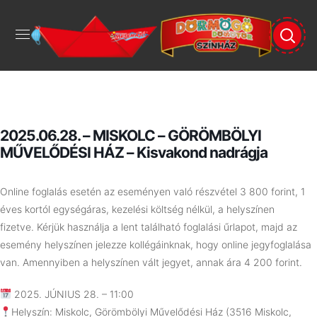
2025.06.28. – MISKOLC – GÖRÖMBÖLYI
MŰVELŐDÉSI HÁZ – Kisvakond nadrágja
Online foglalás esetén az eseményen való részvétel 3 800 forint, 1
éves kortól egységáras, kezelési költség nélkül, a helyszínen
fizetve.
Kérjük használja a lent található foglalási űrlapot, majd az
esemény helyszínen jelezze kollégáinknak, hogy online jegyfoglalása
van. Amennyiben a helyszínen vált jegyet, annak ára 4 200 forint.
2025. JÚNIUS 28. – 11:00
Helyszín:
Miskolc, Görömbölyi Művelődési Ház (3516 Miskolc,