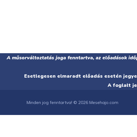
A műsorváltoztatás joga fenntartva, az előadások idő
Esetlegesen elmaradt előadás esetén jegyet
A foglalt j
Minden jog fenntartva! © 2026 Mesehajo.com