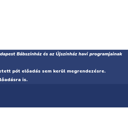
udapest Bábszínház és az Újszínház havi programjainak
detett pót előadás sem kerül megrendezésre.
lőadásra is.